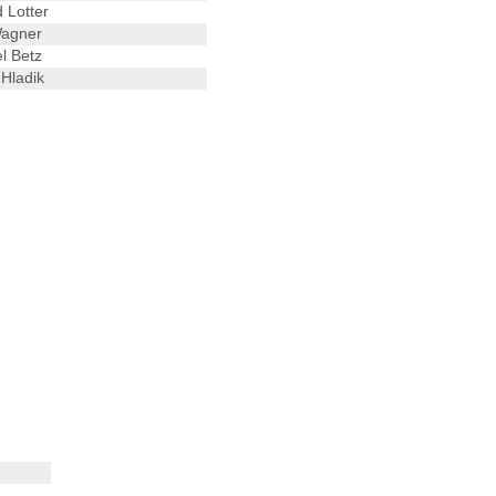
 Lotter
Wagner
l Betz
Hladik