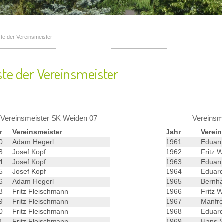
ste der Vereinsmeister
ste der Vereinsmeister
Vereinsmeister SK Weiden 07
Vereinsm
r
Vereinsmeister
Jahr
Verein
20
Adam Hegerl
1961
Eduard
23
Josef Kopf
1962
Fritz 
24
Josef
Kopf
1963
Eduard
25
Josef
Kopf
1964
Eduard
6
Adam Hegerl
1965
Bernha
28
Fritz Fleischmann
1966
Fritz 
29
Fritz Fleischmann
1967
Manfre
30
Fritz Fleischmann
1968
Eduard
31
Fritz Fleischmann
1969
Hans S