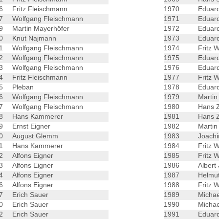
46
Fritz Fleischmann
1970
Eduard
47
Wolfgang Fleischmann
1971
Eduard
49
Martin Mayerhöfer
1972
Eduard
50
Knut Najmann
1973
Eduard
51
Wolfgang Fleischmann
1974
Fritz 
52
Wolfgang Fleischmann
1975
Eduard
53
Wolfgang Fleischmann
1976
Eduard
54
Fritz Fleischmann
1977
Fritz 
55
Pleban
1978
Eduard
56
Wolfgang Fleischmann
1979
Martin
57
Wolfgang Fleischmann
1980
Hans Z
58
Hans Kammerer
1981
Hans Z
59
Ernst Eigner
1982
Martin
60
August Glemm
1983
Joachi
1
Hans Kammerer
1984
Fritz 
62
Alfons Eigner
1985
Fritz 
63
Alfons Eigner
1986
Albert
64
Alfons Eigner
1987
Helmut
66
Alfons Eigner
1988
Fritz 
67
Erich Sauer
1989
Michae
70
Erich Sauer
1990
Michae
72
Erich Sauer
1991
Eduard