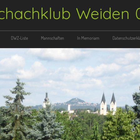
chachklub Weiden 
DWZ-Liste
Mannschaften
In Memoriam
Datenschutzerklä