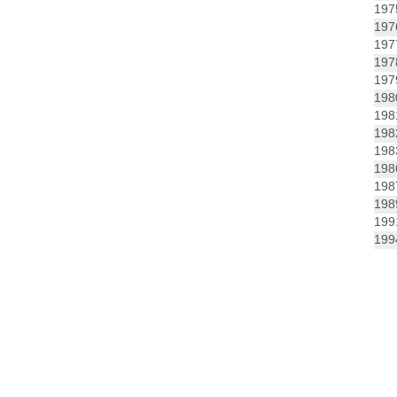
19
19
19
19
19
198
19
19
19
19
19
19
199
19