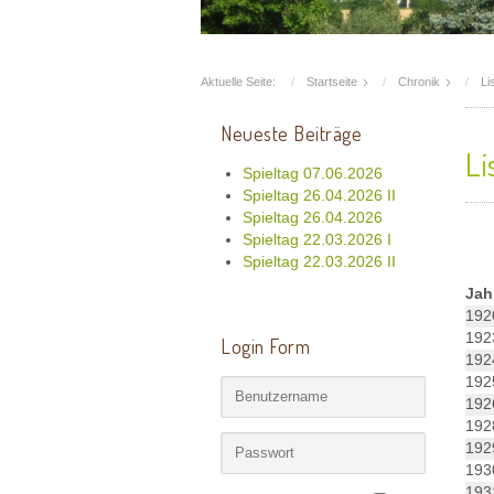
Aktuelle Seite:
Startseite
Chronik
Li
Neueste Beiträge
Li
Spieltag 07.06.2026
Spieltag 26.04.2026 II
Spieltag 26.04.2026
Spieltag 22.03.2026 I
Spieltag 22.03.2026 II
Jah
19
19
Login Form
19
19
192
19
19
19
19