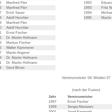
75
Manfred Pärr
1992
Eduard
76
Manfred Pärr
1993
Fritz 
77
Erich Sauer
1994
Michae
78
Adolf Horchler
1995
Martin 
79
Manfred Pärr
0
Adolf Horchler
81
Ernst Fischer
82
Dr. Martin Hofmann
83
Markus Fischer
86
Walter Kammerer
87
Martin Angerer
89
Dr. Martin Hofmann
1
Dr. Martin Hofmann
94
Gerd Birner
Vereinsmeister SK Weiden 07
(nach der Fusion)
Jahr
Vereinsmeister
1997
Ernst Fischer
1999
Sergej Afanasev
2001
Josef Kanewski