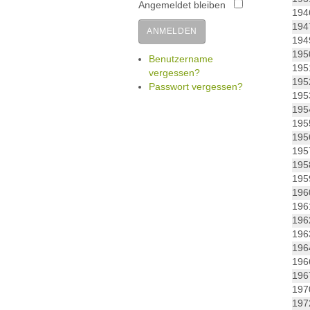
Angemeldet bleiben
19
19
ANMELDEN
19
19
Benutzername
19
vergessen?
19
Passwort vergessen?
19
19
19
19
19
19
19
19
196
19
19
19
19
19
19
19