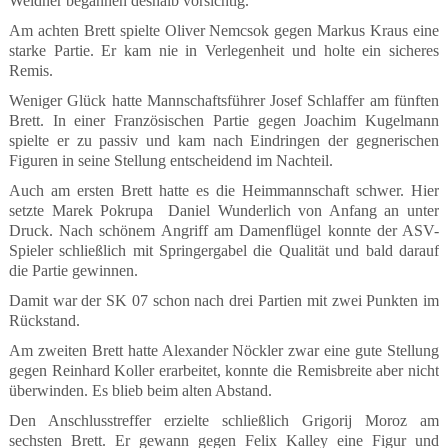
Weidner begannen deshalb vorsichtig.
Am achten Brett spielte Oliver Nemcsok gegen Markus Kraus eine
starke Partie. Er kam nie in Verlegenheit und holte ein sicheres
Remis.
Weniger Glück hatte Mannschaftsführer Josef Schlaffer am fünften
Brett. In einer Französischen Partie gegen Joachim Kugelmann
spielte er zu passiv und kam nach Eindringen der gegnerischen
Figuren in seine Stellung entscheidend im Nachteil.
Auch am ersten Brett hatte es die Heimmannschaft schwer. Hier
setzte Marek Pokrupa
Daniel Wunderlich von Anfang an unter
Druck. Nach schönem Angriff am Damenflügel konnte der ASV-
Spieler schließlich mit Springergabel die Qualität und bald darauf
die Partie gewinnen.
Damit war der SK 07 schon nach drei Partien mit zwei Punkten im
Rückstand.
Am zweiten Brett hatte Alexander Nöckler zwar eine gute Stellung
gegen Reinhard Koller erarbeitet, konnte die Remisbreite aber nicht
überwinden. Es blieb beim alten Abstand.
Den Anschlusstreffer erzielte schließlich Grigorij Moroz am
sechsten Brett. Er gewann gegen Felix Kalley eine Figur und