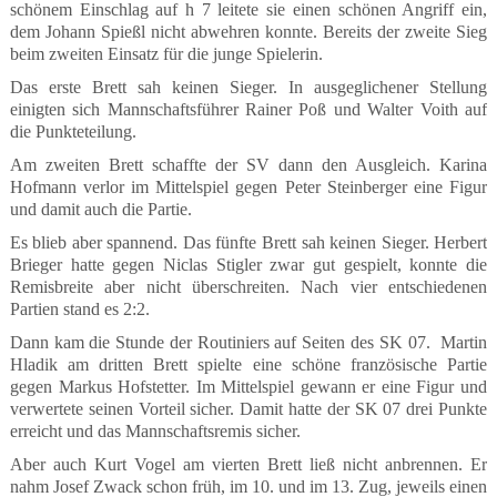
schönem Einschlag auf h 7 leitete sie einen schönen Angriff ein,
dem Johann Spießl nicht abwehren konnte. Bereits der zweite Sieg
beim zweiten Einsatz für die junge Spielerin.
Das erste Brett sah keinen Sieger. In ausgeglichener Stellung
einigten sich Mannschaftsführer Rainer Poß und Walter Voith auf
die Punkteteilung.
Am zweiten Brett schaffte der SV dann den Ausgleich. Karina
Hofmann verlor im Mittelspiel gegen Peter Steinberger eine Figur
und damit auch die Partie.
Es blieb aber spannend. Das fünfte Brett sah keinen Sieger. Herbert
Brieger hatte gegen Niclas Stigler zwar gut gespielt, konnte die
Remisbreite aber nicht überschreiten. Nach vier entschiedenen
Partien stand es 2:2.
Dann kam die Stunde der Routiniers auf Seiten des SK 07.
Martin
Hladik am dritten Brett spielte eine schöne französische Partie
gegen Markus Hofstetter. Im Mittelspiel gewann er eine Figur und
verwertete seinen Vorteil sicher. Damit hatte der SK 07 drei Punkte
erreicht und das Mannschaftsremis sicher.
Aber auch Kurt Vogel am vierten Brett ließ nicht anbrennen. Er
nahm Josef Zwack schon früh, im 10. und im 13. Zug, jeweils einen