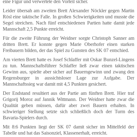
eine Figur und verwertete den Vorteil sicher.
Leider übersah am zweiten Brett Alexander Nöckler gegen Martin
Rösl eine taktische Falle. In großen Schwierigkeiten und musste die
Segel streichen. Nach fünf entschiedenen Partien hatte damit jede
Mannschaft 2,5 Punkte erreicht.
Für die zweite Führung der Weidner sorgte Christoph Sanner am
dritten Brett. Er konnte gegen Marie Oberhofer einen starken
Freibauern bilden, der das Spiel zu Gunsten des SK 07 entschied.
Am vierten Brett hatte es Josef Schlaffer mit Oskar Bunzel-Lingens
zu tun. Mannschaftsführer Schlaffer ließ zwar einen taktischen
Gewinn aus, spielte aber sicher auf Bauerngewinn und zwang den
Regensburger in aussichtsloser Lage zur Aufgabe. Der
Mannschaftssieg war damit mit 4,5 Punkten gesichert.
Der Endstand resultiert aus der Partie am fünften Brett. Hier traf
Grigorij Moroz auf Jannik Wittmann. Der Weidner hatte zwar die
Qualität geben müssen, dafür aber zwei Bauern erhalten. In
schwieriger Stellung setzte sich schließlich doch der Turm des
Bavaria-Spielers durch.
Mit 8:6 Punkten liegt der SK 07 damit sicher im Mittelfeld der
Tabelle und hat das Saisonziel, Klassenerhalt, erreicht.