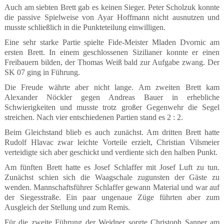
Auch am siebten Brett gab es keinen Sieger. Peter Scholzuk konnte
die passive Spielweise von Ayar Hoffmann nicht ausnutzen und
musste schließlich in die Punkteteilung einwilligen.
Eine sehr starke Partie spielte Fide-Meister Mladen Dvornic am
ersten Brett. In einem geschlossenen Sizilianer konnte er einen
Freibauern bilden, der Thomas Weiß bald zur Aufgabe zwang. Der
SK 07 ging in Führung.
Die Freude währte aber nicht lange. Am zweiten Brett kam
Alexander Nöckler gegen Andreas Bauer in erhebliche
Schwierigkeiten und musste trotz großer Gegenwehr die Segel
streichen. Nach vier entschiedenen Partien stand es 2 : 2.
Beim Gleichstand blieb es auch zunächst. Am dritten Brett hatte
Rudolf Hlavac zwar leichte Vorteile erzielt, Christian Vilsmeier
verteidigte sich aber geschickt und verdiente sich den halben Punkt.
Am fünften Brett hatte es Josef Schlaffer mit Josef Luft zu tun.
Zunächst schien sich die Waagschale zugunsten der Gäste zu
wenden. Mannschaftsführer Schlaffer gewann Material und war auf
der Siegesstraße. Ein paar ungenaue Züge führten aber zum
Ausgleich der Stellung und zum Remis.
Für die zweite Führung der Weidner sorgte Christoph Sanner am